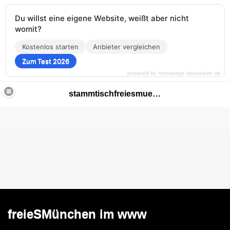
Du willst eine eigene Website, weißt aber nicht
womit?
Kostenlos starten
Anbieter vergleichen
Zum Test 2026
powered by homepage-baukasten.de
stammtischfreiesmuenchen
freieSMünchen im www